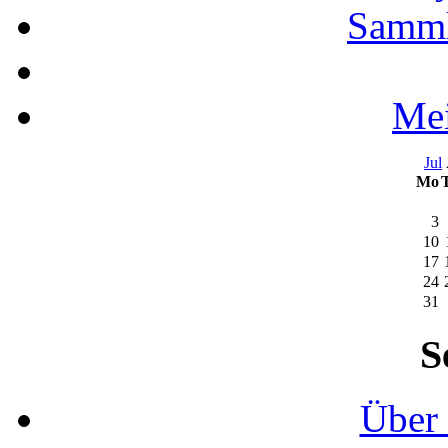
Samml
Mei
Jul
Mo
3
10
17
24
31
S
Über 