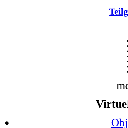
Teil
m
Virtue
Obj