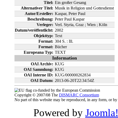
Titel:
Ein großer Gesang
Alternativer Titel:
Musik in Religion und Gottesdienst
Autor/Ersteller:
Kaspar, Peter Paul
Beschreibung:
Peter Paul Kaspar
Verleger:
Verl. Styria, Graz ; Wien ; Köln
Datum/veröffentlicht:
2002
Objekttyp:
Text
Format:
304 S. : Ill.
Format:
Bücher
Europeana Typ:
TEXT
Information
OAI Archiv:
KUG
OAI Sammlung:
KUG
OAI Interne ID:
KUG/000000262834
OAI Datum:
2013-06-20T22:34:54Z
co-funded by the European Commission
Copyright © 2007/08 The
DISMARC Consortium
No part of this website may be reproduced, in any form, or 
Powered by
Joomla