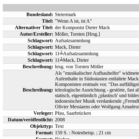
Bundesland:
Steiermark
Titel:
"Wenn A ist, ist A"
Alternativer Titel:
der Komponist Dieter Mack
Autor/Ersteller:
Möller, Torsten [Hrsg.]
Schlagwort:
Aufsatzsammlung
Schlagwort:
Mack, Dieter
Schlagwort:
11╧Aufsatzsammlung
Schlagwort:
11╧Mack, Dieter
Beschreibung:
hrsg. von Torsten Möller
Als "musikalischer Aufbauhelfer" widmete
Aufenthalte in Südostasien entfaltete Mac
Komponisten erstmals vor. "Das auffälligs
Beschreibung:
teleologische Ausrichtung - gestörte, fas
statisch, eigentümlich ¿plastisch' und bil
indonesischer Musik verdankende ¿Fremdhei
Olivier Messiaens oder Wolfgang Amadeus M
Verleger:
Pfau, Saarbrücken
Datum/veröffentlicht:
2008
Objekttyp:
Text
Format:
159 S. : Notenbeisp. ; 21 cm