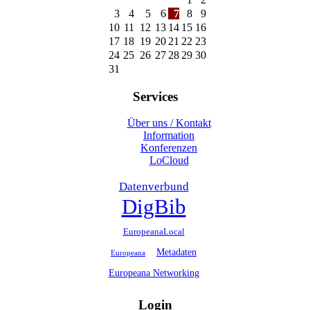
3
4
5
6
7
8
9
10
11
12
13
14
15
16
17
18
19
20
21
22
23
24
25
26
27
28
29
30
31
Services
Über uns / Kontakt
Information
Konferenzen
LoCloud
Datenverbund
DigBib
EuropeanaLocal
Metadaten
Europeana
Europeana Networking
Login