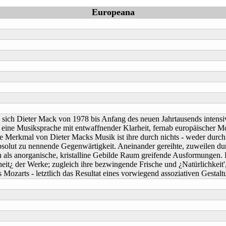
Europeana
 sich Dieter Mack von 1978 bis Anfang des neuen Jahrtausends intens
k eine Musiksprache mit entwaffnender Klarheit, fernab europäischer M
te Merkmal von Dieter Macks Musik ist ihre durch nichts - weder durc
t absolut zu nennende Gegenwärtigkeit. Aneinander gereihte, zuweilen 
den als anorganische, kristalline Gebilde Raum greifende Ausformungen. 
t¿ der Werke; zugleich ihre bezwingende Frische und ¿Natürlichkeit',
ozarts - letztlich das Resultat eines vorwiegend assoziativen Gestalt