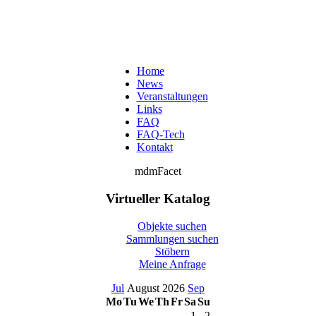
Home
News
Veranstaltungen
Links
FAQ
FAQ-Tech
Kontakt
mdmFacet
Virtueller Katalog
Objekte suchen
Sammlungen suchen
Stöbern
Meine Anfrage
Jul
August 2026
Sep
Mo
Tu
We
Th
Fr
Sa
Su
1
2