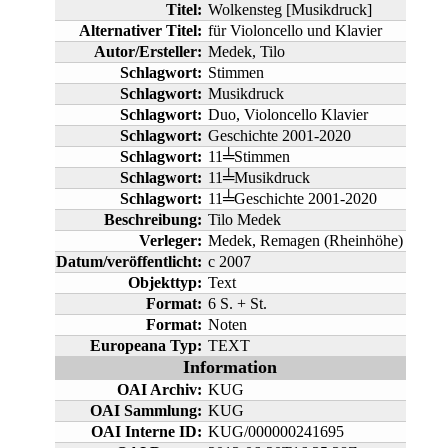
Titel:
Wolkensteg [Musikdruck]
Alternativer Titel:
für Violoncello und Klavier
Autor/Ersteller:
Medek, Tilo
Schlagwort:
Stimmen
Schlagwort:
Musikdruck
Schlagwort:
Duo, Violoncello Klavier
Schlagwort:
Geschichte 2001-2020
Schlagwort:
11╧Stimmen
Schlagwort:
11╧Musikdruck
Schlagwort:
11╧Geschichte 2001-2020
Beschreibung:
Tilo Medek
Verleger:
Medek, Remagen (Rheinhöhe)
Datum/veröffentlicht:
c 2007
Objekttyp:
Text
Format:
6 S. + St.
Format:
Noten
Europeana Typ:
TEXT
Information
OAI Archiv:
KUG
OAI Sammlung:
KUG
OAI Interne ID:
KUG/000000241695