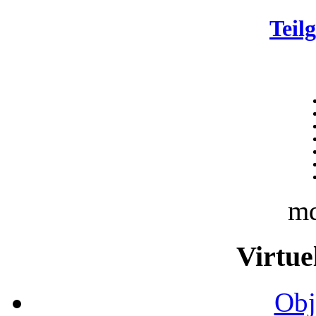
Teil
m
Virtue
Obj