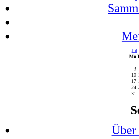
Samml
Mei
Jul
Mo
3
10
17
24
31
S
Über 