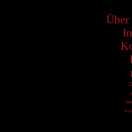
S
Über 
I
Ko
D
Met
Eur