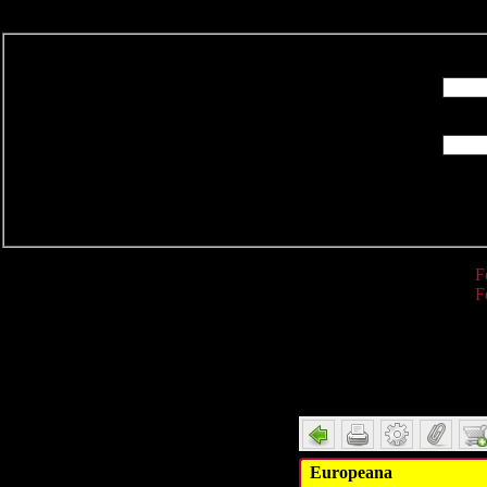
R
F
F
Detail
Europeana