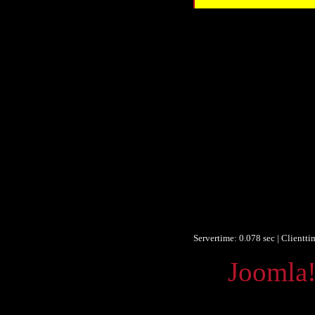
Ti
Autor/Erstel
Schlagwo
Schlagwo
Schlagwo
Schlagwo
Schlagwo
Beschreibu
Verle
Datum/veröffentli
Objekt
Form
Form
Europeana T
Servertime: 0.078 sec | Clientt
Powered by
Joomla