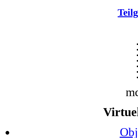
Teil
m
Virtue
Obj