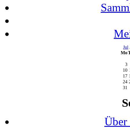
Samml
Mei
Jul
Mo
3
10
17
24
31
S
Über 