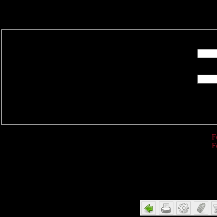
R
F
F
Detail