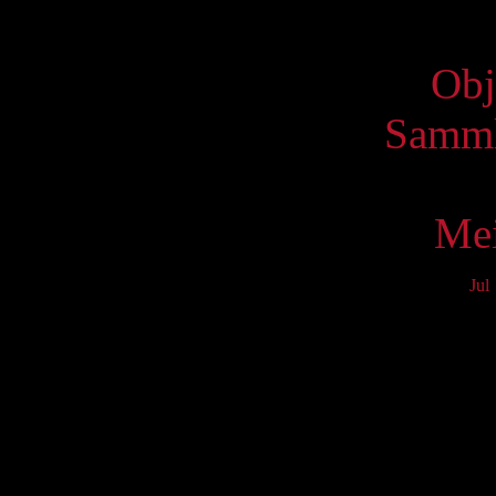
Virtue
Obj
Samml
Mei
Jul
Mo
3
10
17
24
31