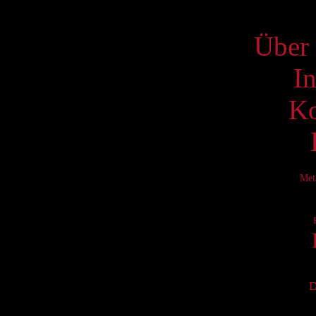
S
Über 
I
Ko
Met
D