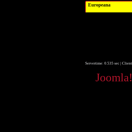
Europeana
Datum/veröffent
Obje
Fo
Fo
Ist Te
Europeana
Servertime: 0.535 sec | Clien
Powered by
Joomla