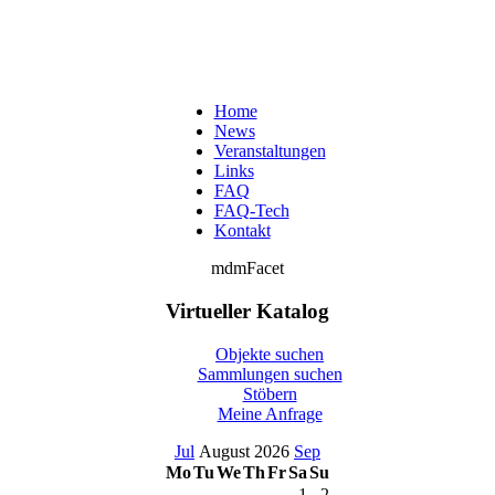
Home
News
Veranstaltungen
Links
FAQ
FAQ-Tech
Kontakt
mdmFacet
Virtueller Katalog
Objekte suchen
Sammlungen suchen
Stöbern
Meine Anfrage
Jul
August 2026
Sep
Mo
Tu
We
Th
Fr
Sa
Su
1
2