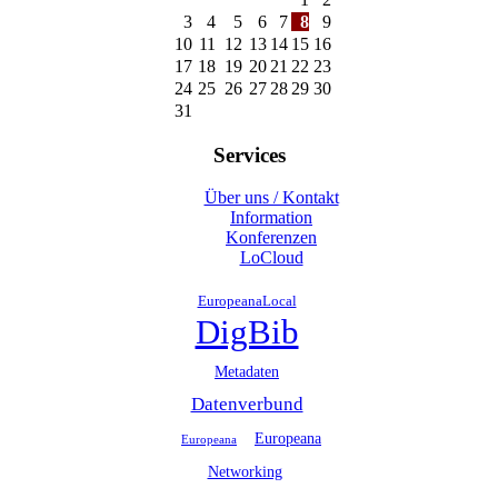
3
4
5
6
7
8
9
10
11
12
13
14
15
16
17
18
19
20
21
22
23
24
25
26
27
28
29
30
31
Services
Über uns / Kontakt
Information
Konferenzen
LoCloud
EuropeanaLocal
DigBib
Metadaten
Datenverbund
Europeana
Europeana
Networking