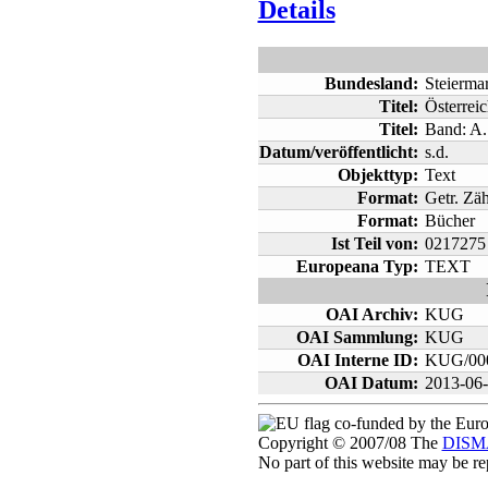
Details
Bundesland:
Steierma
Titel:
Österrei
Titel:
Band: A.
Datum/veröffentlicht:
s.d.
Objekttyp:
Text
Format:
Getr. Zä
Format:
Bücher
Ist Teil von:
0217275
Europeana Typ:
TEXT
OAI Archiv:
KUG
OAI Sammlung:
KUG
OAI Interne ID:
KUG/00
OAI Datum:
2013-06
co-funded by the Eur
Copyright © 2007/08 The
DISMA
No part of this website may be r