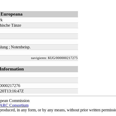
Europeana
rk
chische Tänze
hlung ; Notenbeisp.
navigieren:
KUG/000000217275
Information
0000217276
-20T13:16:47Z
opean Commission
RC Consortium
eproduced, in any form, or by any means, without prior written perm