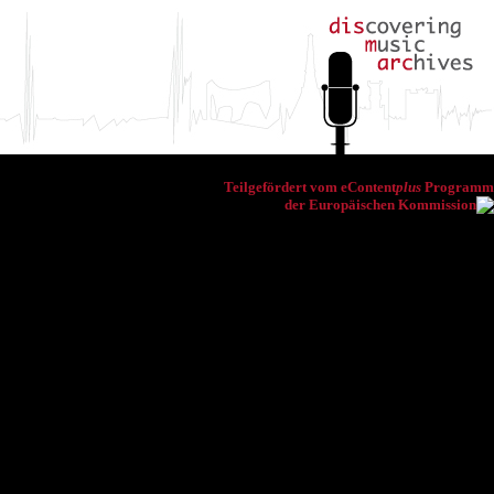
Teilgefördert vom eContent
plus
Programm
der Europäischen Kommission