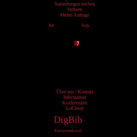
Sammlungen suchen
Stöbern
Meine Anfrage
Jul
August 2026
Sep
Mo
Tu
We
Th
Fr
Sa
Su
1
2
3
4
5
6
7
8
9
10
11
12
13
14
15
16
17
18
19
20
21
22
23
24
25
26
27
28
29
30
31
Services
Über uns / Kontakt
Information
Konferenzen
LoCloud
DigBib
EuropeanaLocal