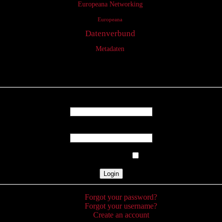
Europeana Networking
Europeana
Datenverbund
Metadaten
Login
Username
Password
Remember Me
Forgot your password?
Forgot your username?
Create an account