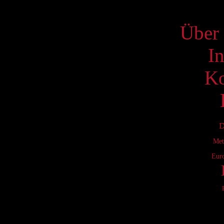
S
Über 
I
Ko
D
Met
Eur