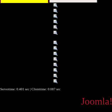
Titel :
Vokalwerke [Tonträger]
Alternativer Titel :
Kompositionen für Stimme
Alternativer Titel :
Werke / Ausw.
Autor/Ersteller :
Stäbler, Gerhard
Beschreibung :
Gerhard Stäbler
Beschreibung :
Die CD entstand als Beilage für di
Museum Küppersmühle, 2004
Verleger :
Ed. EarPort, Duisburg
Beitragender :
Ascher, Christina [Interpr.]
Datum/veröffentlicht :
2004
Objekttyp :
Sound
Format :
1 CD ; 12 cm
Format :
Tonträger
Format :
Compact Disc Digital Audio
Europeana Typ :
SOUND
Servertime: 0.401 sec | Clienttime:
0.087 sec
Powered by
Joomla