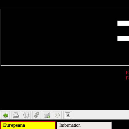
R
F
F
Detail
Europeana
Information