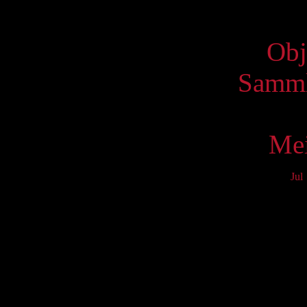
Virtue
Obj
Samml
Mei
Jul
Mo
3
10
17
24
31