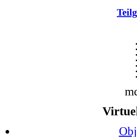
Teil
m
Virtue
Obj