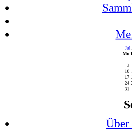
Samml
Mei
Jul
Mo
3
10
17
24
31
S
Über 