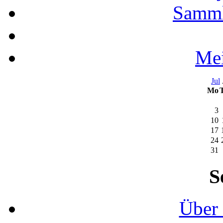
Samml
Mei
Jul
Mo
3
10
17
24
31
S
Über 