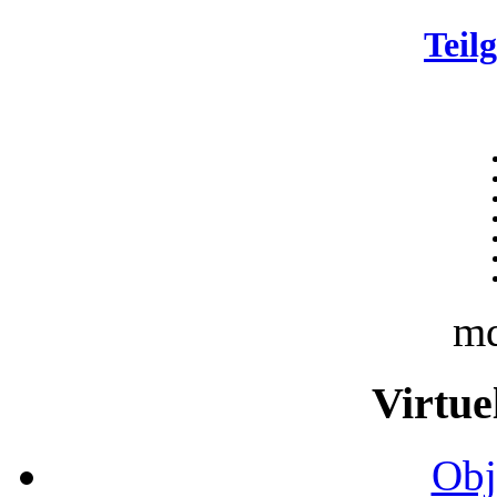
Teil
m
Virtue
Obj