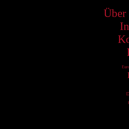
Über 
I
Ko
Eur
D