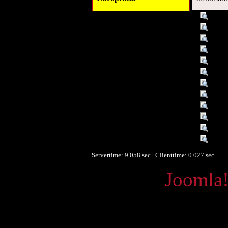
Titel :
Drei 
Alternativer Titel :
[Wer
Autor/Ersteller :
Plone
Beschreibung :
von J
Verleger :
Mülle
Beitragender :
Vogel
Datum/veröffentlicht :
c 19
Objekttyp :
Text
Objekttyp :
Chorp
Format :
12 S.
Format :
Note
Europeana Typ :
TEX
Servertime: 9.058 sec | Clienttime:
0.027 sec
Powered by
Joomla