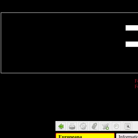
R
F
F
Detail
Europeana
Informati