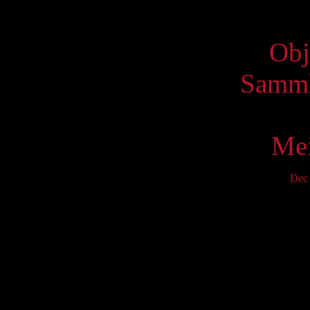
Virtue
Obj
Samml
Mei
Dec
Mo
6
13
20
27
S