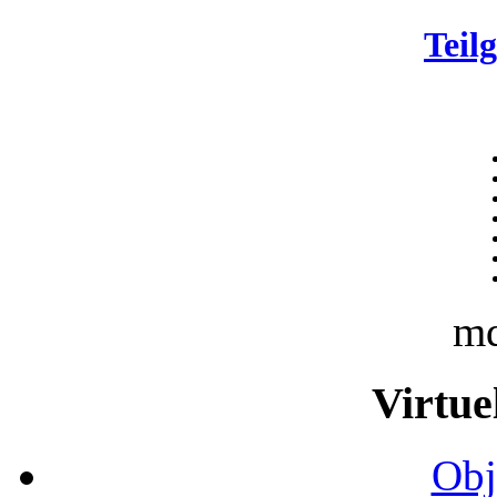
Teil
m
Virtue
Obj