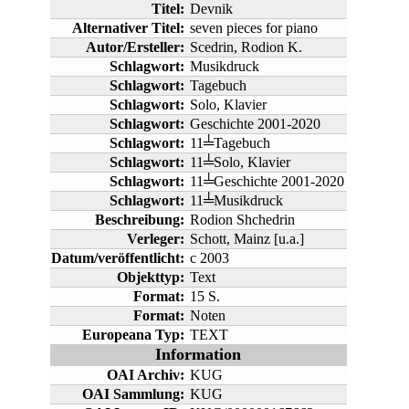
Titel:
Devnik
Alternativer Titel:
seven pieces for piano
Autor/Ersteller:
Scedrin, Rodion K.
Schlagwort:
Musikdruck
Schlagwort:
Tagebuch
Schlagwort:
Solo, Klavier
Schlagwort:
Geschichte 2001-2020
Schlagwort:
11╧Tagebuch
Schlagwort:
11╧Solo, Klavier
Schlagwort:
11╧Geschichte 2001-2020
Schlagwort:
11╧Musikdruck
Beschreibung:
Rodion Shchedrin
Verleger:
Schott, Mainz [u.a.]
Datum/veröffentlicht:
c 2003
Objekttyp:
Text
Format:
15 S.
Format:
Noten
Europeana Typ:
TEXT
Information
OAI Archiv:
KUG
OAI Sammlung:
KUG