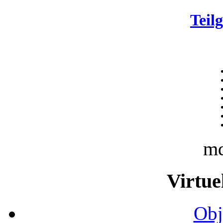
Teil
m
Virtue
Obj