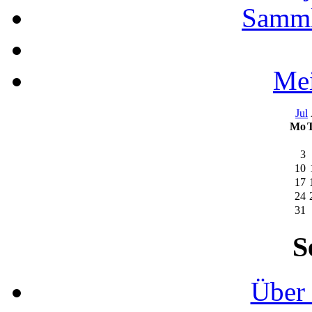
Samml
Mei
Jul
Mo
3
10
17
24
31
S
Über 