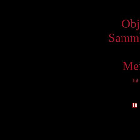
Virtue
Obj
Samml
Mei
Jul
Mo
3
10
17
24
31