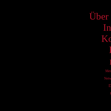
S
Über 
I
Ko
Met
Netw
D