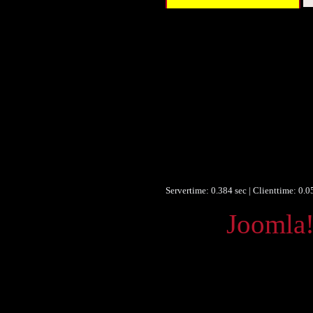
Titel :
Autor/Ersteller :
Verleger :
Beitragender :
Beitragender :
Datum/veröffentlicht :
Objekttyp :
Format :
Format :
Format :
Europeana Typ :
Servertime: 0.384 sec | Clienttime:
0.0
Powered by
Joomla