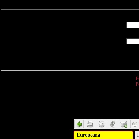
R
F
F
Detail
Europeana