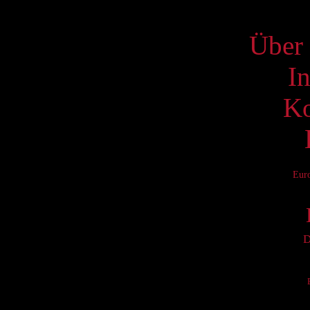
S
Über 
I
Ko
Eur
D