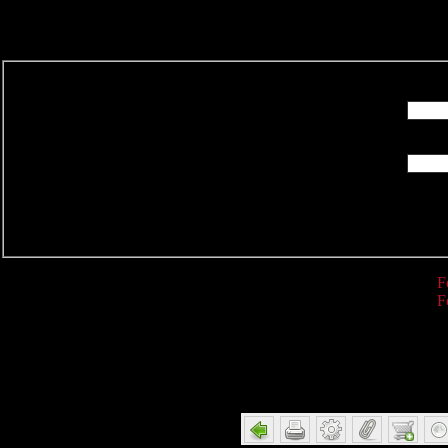
R
F
F
Detail