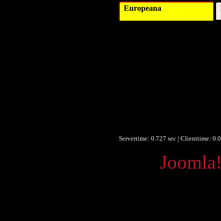
Europeana
Titel :
Autor/Ersteller :
Verleger :
Beitragender :
Datum/veröffentlicht :
Objekttyp :
Format :
Format :
Format :
Europeana Typ :
Servertime: 0.727 sec | Clienttime:
0.0
Powered by
Joomla