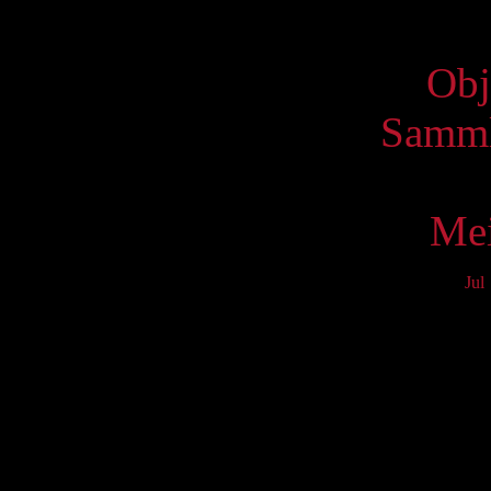
Virtue
Obj
Samml
Mei
Jul
Mo
3
10
17
24
31