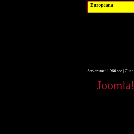
Europeana
Datum/veröffent
Obje
F
F
Ist Te
Europeana
Servertime: 1.966 sec | Clie
Powered by
Joomla