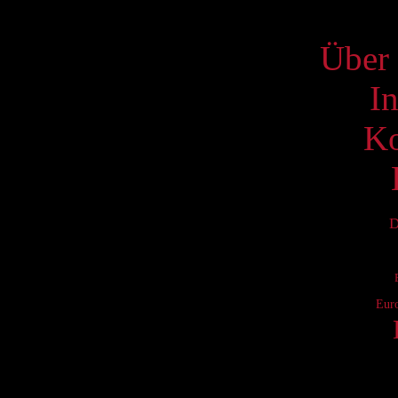
S
Über 
I
Ko
D
Eur