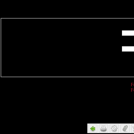
R
F
F
Detail