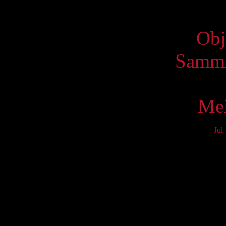
Virtue
Obj
Samml
Mei
Jul
Mo
3
10
17
24
31