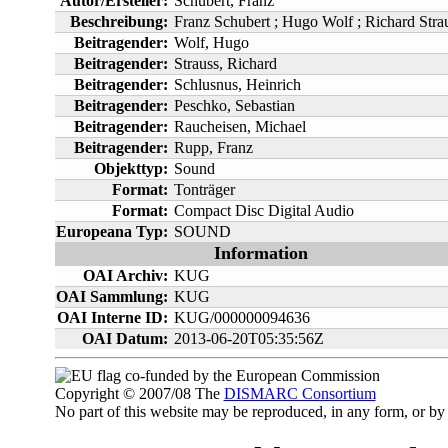
Autor/Ersteller:
Schubert, Franz
Beschreibung:
Franz Schubert ; Hugo Wolf ; Richard Stra
Beitragender:
Wolf, Hugo
Beitragender:
Strauss, Richard
Beitragender:
Schlusnus, Heinrich
Beitragender:
Peschko, Sebastian
Beitragender:
Raucheisen, Michael
Beitragender:
Rupp, Franz
Objekttyp:
Sound
Format:
Tonträger
Format:
Compact Disc Digital Audio
Europeana Typ:
SOUND
Information
OAI Archiv:
KUG
OAI Sammlung:
KUG
OAI Interne ID:
KUG/000000094636
OAI Datum:
2013-06-20T05:35:56Z
co-funded by the European Commission
Copyright © 2007/08 The
DISMARC Consortium
No part of this website may be reproduced, in any form, or 