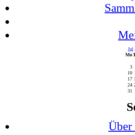
Samml
Mei
Jul
Mo
3
10
17
24
31
S
Über 