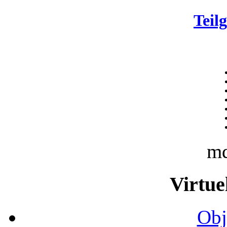
Teil
m
Virtue
Obj