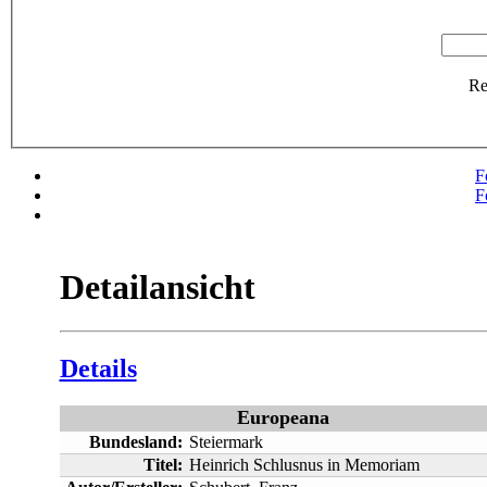
R
F
F
Detailansicht
Details
Europeana
Bundesland:
Steiermark
Titel:
Heinrich Schlusnus in Memoriam