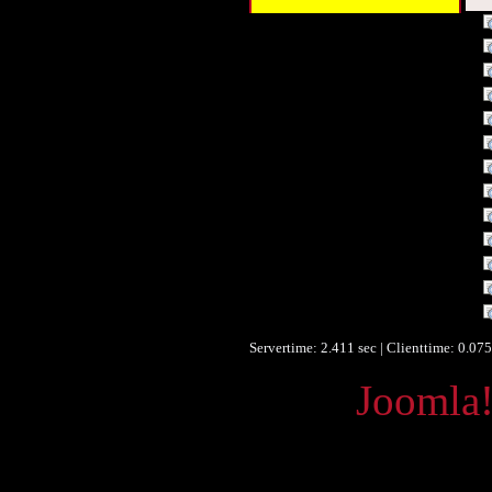
Titel :
Autor/Ersteller :
Beschreibung :
Beitragender :
Beitragender :
Beitragender :
Beitragender :
Beitragender :
Beitragender :
Objekttyp :
Format :
Format :
Europeana Typ :
Servertime: 2.411 sec | Clienttime:
0.075
Powered by
Joomla