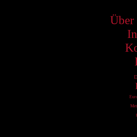
S
Über 
I
Ko
D
Eur
Met