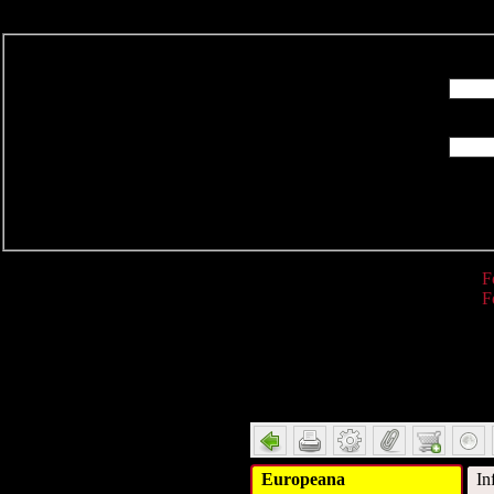
R
F
F
Detail
Europeana
In