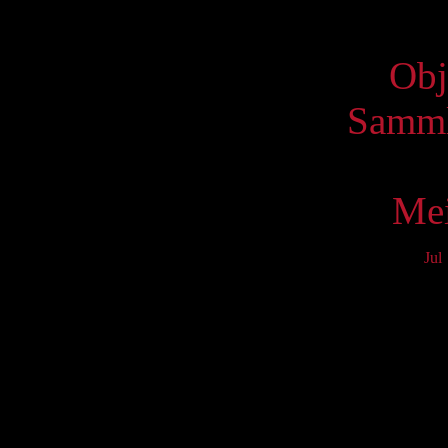
Virtue
Obj
Samml
Mei
Jul
Mo
3
10
17
24
31