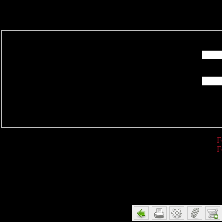
R
F
F
Detail