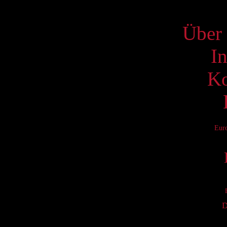
S
Über 
I
Ko
Eur
D