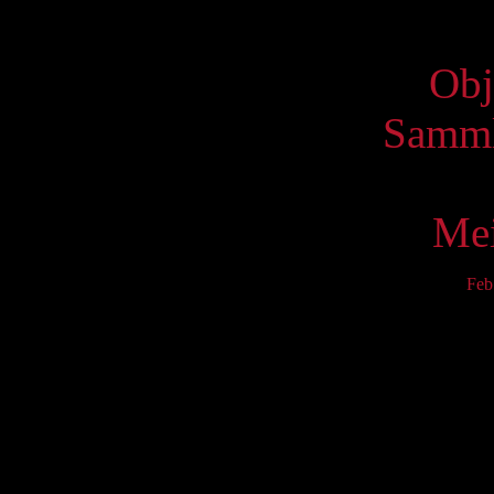
Virtue
Obj
Samml
Mei
Feb
Mo
3
10
17
24
31