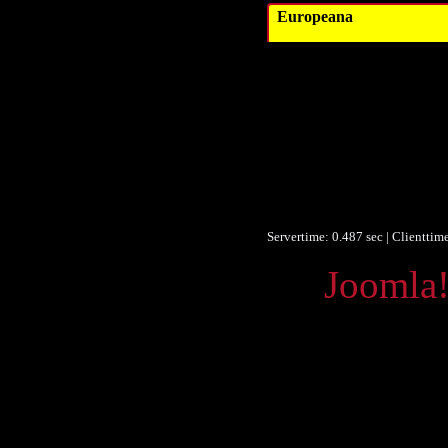
Europeana
Tit
Datum/veröffentlic
Objektty
Objektty
Forma
Forma
Ist Teil v
Europeana Ty
Servertime: 0.487 sec | Clienttim
Powered by
Joomla