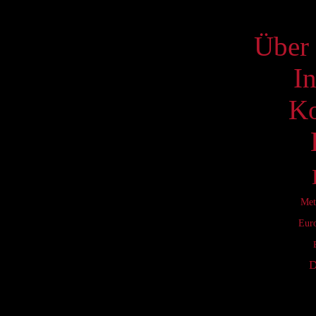
S
Über 
I
Ko
Met
Eur
D