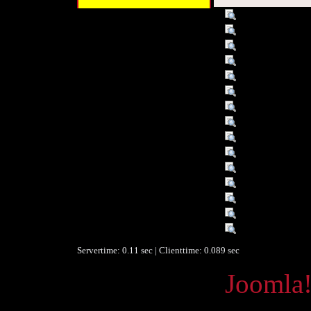
Titel :
Sechs Lieder
Titel :
Band: ...
Alternativer Titel :
mit Klavierbegle
Alternativer Titel :
Lieder op. 19
Autor/Ersteller :
Strauss, Richard
Beschreibung :
von Richard Str
Beschreibung :
Text dt. u. engl.
Verleger :
Aibl [u.a.], Wien
Beitragender :
Bernhoff, John 
Beitragender :
Schack, Adolf Fr
Objekttyp :
Text
Format :
Noten
Format :
Text
Ist Teil von :
Universal Editi
Europeana Typ :
TEXT
Servertime: 0.11 sec | Clienttime:
0.089 sec
Powered by
Joomla