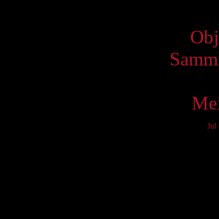
Virtue
Obj
Samml
Mei
Jul
Mo
3
10
17
24
31