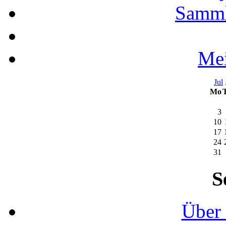
Samml
Mei
Jul
Mo
3
10
17
24
31
S
Über 