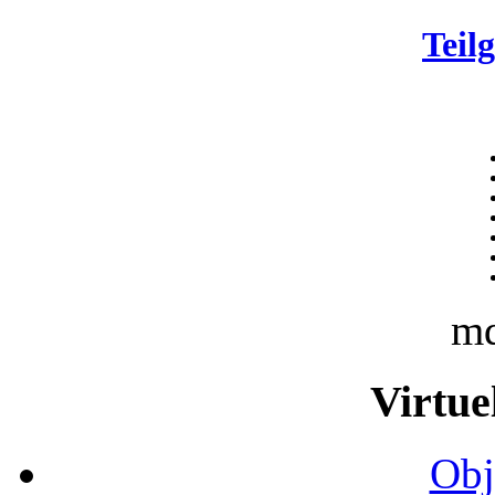
Teil
m
Virtue
Obj