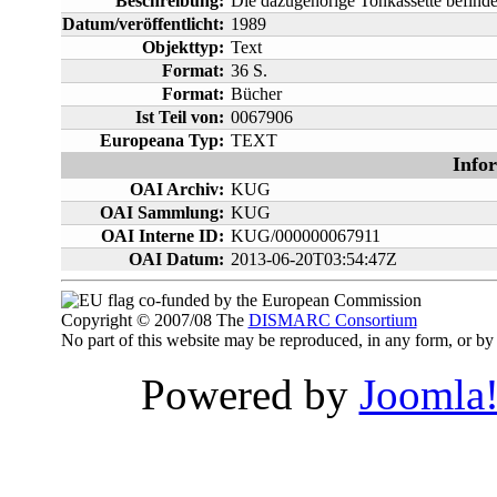
Beschreibung:
Die dazugehörige Tonkassette befindet
Datum/veröffentlicht:
1989
Objekttyp:
Text
Format:
36 S.
Format:
Bücher
Ist Teil von:
0067906
Europeana Typ:
TEXT
Info
OAI Archiv:
KUG
OAI Sammlung:
KUG
OAI Interne ID:
KUG/000000067911
OAI Datum:
2013-06-20T03:54:47Z
co-funded by the European Commission
Copyright © 2007/08 The
DISMARC Consortium
No part of this website may be reproduced, in any form, or 
Powered by
Joomla