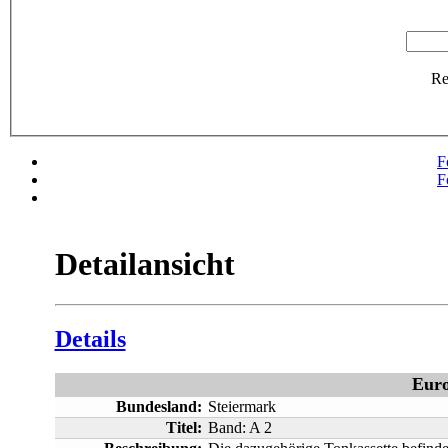
R
F
F
Detailansicht
Details
Eur
Bundesland:
Steiermark
Titel:
Band: A 2