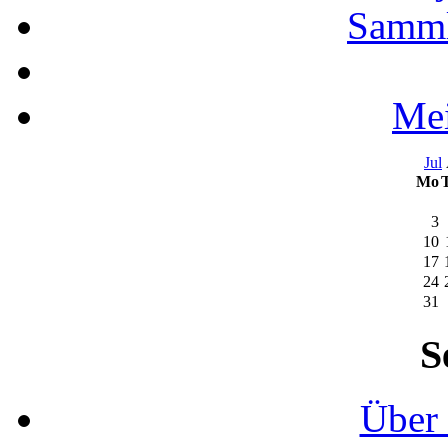
Samml
Mei
Jul
Mo
3
10
17
24
31
S
Über 