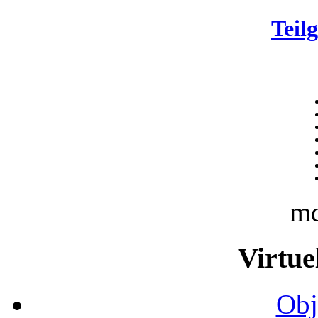
Teil
m
Virtue
Obj