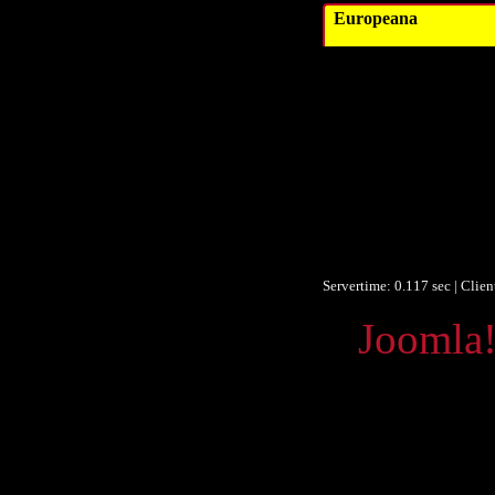
Europeana
Datum/veröffent
Obje
Obje
F
F
Ist Te
Europeana
Servertime: 0.117 sec | Clie
Powered by
Joomla