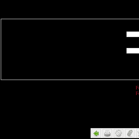
R
F
F
Detail