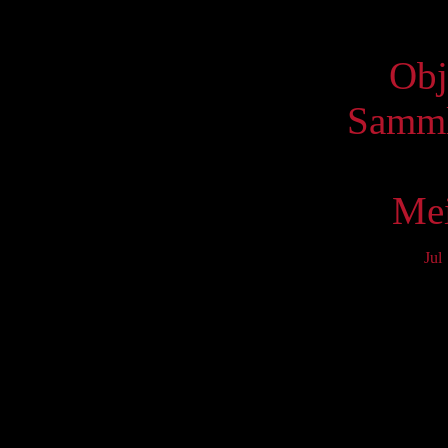
Virtue
Obj
Samml
Mei
Jul
Mo
3
10
17
24
31