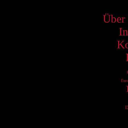
S
Über 
I
Ko
Eur
D