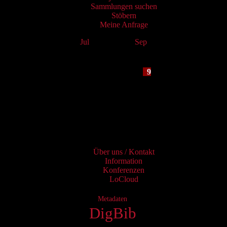
Sammlungen suchen
Stöbern
Meine Anfrage
Jul
August 2026
Sep
Mo
Tu
We
Th
Fr
Sa
Su
1
2
3
4
5
6
7
8
9
10
11
12
13
14
15
16
17
18
19
20
21
22
23
24
25
26
27
28
29
30
31
Services
Über uns / Kontakt
Information
Konferenzen
LoCloud
Metadaten
DigBib