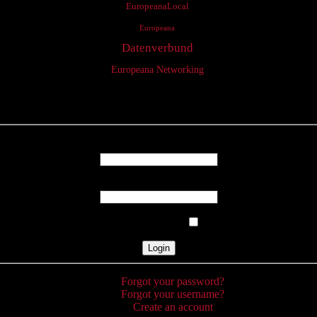
EuropeanaLocal
Europeana
Datenverbund
Europeana Networking
Login
Username
Password
Remember Me
Forgot your password?
Forgot your username?
Create an account