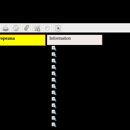
ail
opeana
Information
Titel :
Josef Suk
Autor/Ersteller :
Berkovec, Jirí
Schlagwort :
Suk, Josef <Komponist>
Schlagwort :
11╧Werkverzeichnis
Schlagwort :
11╧Suk, Josef <Komponist>
Beschreibung :
Jirí Berkovec. [Dt. von Adolf Langer]
Beschreibung :
Werkverz. S. 78-85. - Literaturverz. S.
Verleger :
Praha [u.a.], Ed. Supraphon
Datum/veröffentlicht :
1969
Objekttyp :
Text
Format :
91 S. : Ill., Notenbeisp.
Format :
Bücher
Europeana Typ :
TEXT