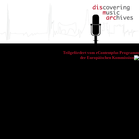
Teilgefördert vom eContent
plus
Programm
der Europäischen Kommission