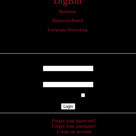
DigBib
Metadaten
Datenverbund
Europeana Networking
Login
Username
Password
Remember Me
Forgot your password?
Forgot your username?
Create an account