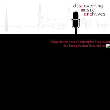
Teilgefördert vom eContent
plus
Programm
der Europäischen Kommission