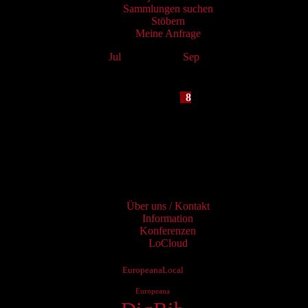
Sammlungen suchen
Stöbern
Meine Anfrage
Jul
August 2026
Sep
Mo
Tu
We
Th
Fr
Sa
Su
1
2
3
4
5
6
7
8
9
10
11
12
13
14
15
16
17
18
19
20
21
22
23
24
25
26
27
28
29
30
31
Services
Über uns / Kontakt
Information
Konferenzen
LoCloud
EuropeanaLocal
Europeana