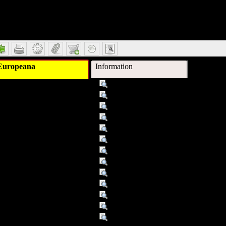
etail
Europeana
Information
Titel :
Sinfonie Nr. 7, h-Moll "Unvollendet
Autor/Ersteller :
Schubert, Franz
Schlagwort :
11╧Schubert, Franz
Schlagwort :
11╧Sinfonie D 759
Beschreibung :
Einf. u. Analyse von Peter Andrasc
Verleger :
Goldmann W., München
Beitragender :
Andraschke, Peter
Datum/veröffentlicht :
1984
Objekttyp :
Text
Objekttyp :
2. Aufl.
Format :
126 S. : Ill.
Format :
Bücher
Europeana Typ :
TEXT