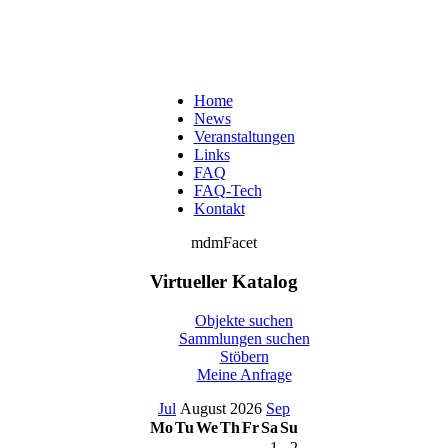
Home
News
Veranstaltungen
Links
FAQ
FAQ-Tech
Kontakt
mdmFacet
Virtueller Katalog
Objekte suchen
Sammlungen suchen
Stöbern
Meine Anfrage
Jul
August 2026
Sep
Mo
Tu
We
Th
Fr
Sa
Su
1
2