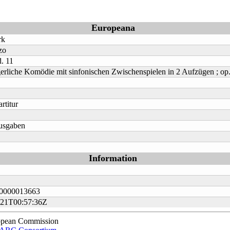
Europeana
rk
zo
. 11
gerliche Komödie mit sinfonischen Zwischenspielen in 2 Aufzügen ; op
rtitur
usgaben
Information
0000013663
-21T00:57:36Z
opean Commission