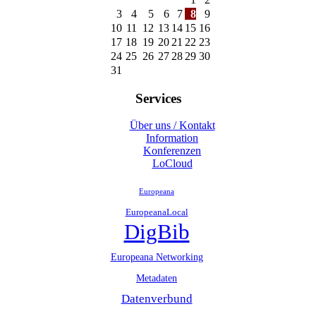
3
4
5
6
7
8
9
10
11
12
13
14
15
16
17
18
19
20
21
22
23
24
25
26
27
28
29
30
31
Services
Über uns / Kontakt
Information
Konferenzen
LoCloud
Europeana
EuropeanaLocal
DigBib
Europeana Networking
Metadaten
Datenverbund