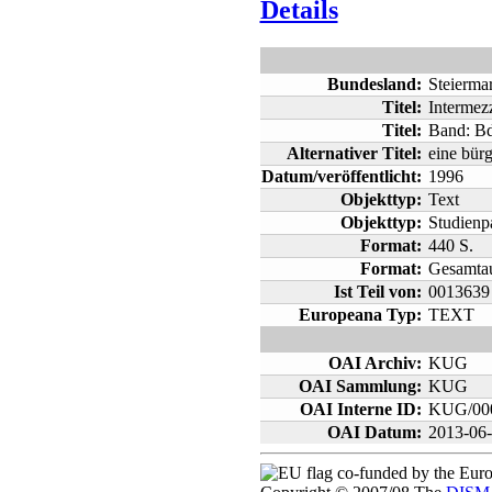
Details
Bundesland:
Steierma
Titel:
Intermez
Titel:
Band: Bd
Alternativer Titel:
eine bür
Datum/veröffentlicht:
1996
Objekttyp:
Text
Objekttyp:
Studienpa
Format:
440 S.
Format:
Gesamta
Ist Teil von:
0013639
Europeana Typ:
TEXT
OAI Archiv:
KUG
OAI Sammlung:
KUG
OAI Interne ID:
KUG/00
OAI Datum:
2013-06
co-funded by the Eur