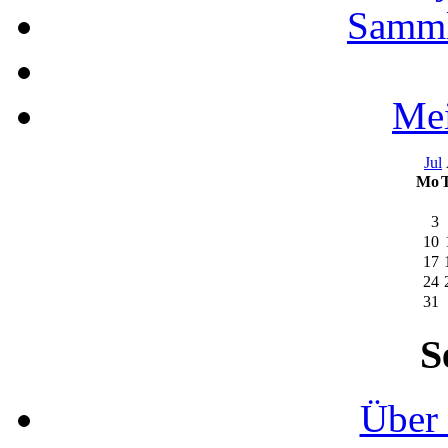
Samml
Mei
Jul
Mo
3
10
17
24
31
S
Über 