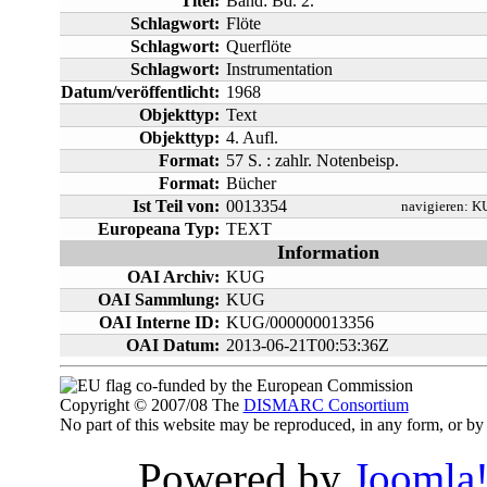
Titel:
Band: Bd. 2.
Schlagwort:
Flöte
Schlagwort:
Querflöte
Schlagwort:
Instrumentation
Datum/veröffentlicht:
1968
Objekttyp:
Text
Objekttyp:
4. Aufl.
Format:
57 S. : zahlr. Notenbeisp.
Format:
Bücher
Ist Teil von:
0013354
navigieren:
KU
Europeana Typ:
TEXT
Information
OAI Archiv:
KUG
OAI Sammlung:
KUG
OAI Interne ID:
KUG/000000013356
OAI Datum:
2013-06-21T00:53:36Z
co-funded by the European Commission
Copyright © 2007/08 The
DISMARC Consortium
No part of this website may be reproduced, in any form, or 
Powered by
Joomla