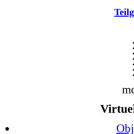
Teil
m
Virtue
Obj