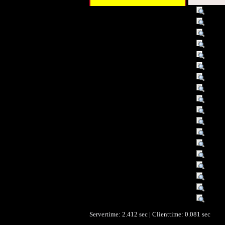
Titel :
Gabri
Alternativer Titel :
Werk 
Autor/Ersteller :
Jost, 
Schlagwort :
11╧We
Schlagwort :
11╧Fa
Schlagwort :
Bibli
Schlagwort :
Werkv
Schlagwort :
Fauré
Schlagwort :
Rezep
Schlagwort :
11╧Bi
Beschreibung :
hrsg.
Beschreibung :
Bibli
Verleger :
Bären
Datum/veröffentlicht :
1996
Objekttyp :
Text
Format :
256 S
Format :
Büch
Europeana Typ :
TEX
Servertime: 2.412 sec | Clienttime:
0.081 sec