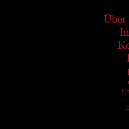
S
Über 
I
Ko
Eur
Eur
D