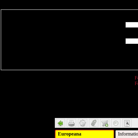
R
F
F
Detail
Europeana
Informati