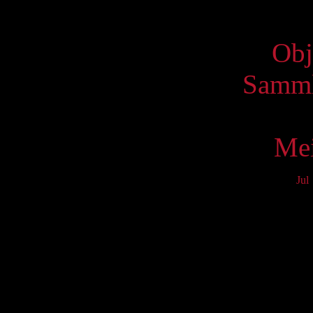
Virtue
Obj
Samml
Mei
Jul
Mo
3
10
17
24
31