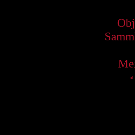
Virtue
Obj
Samml
Mei
Jul
Mo
3
10
17
24
31