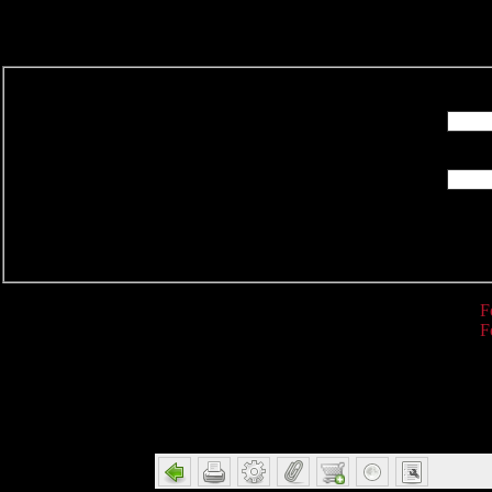
R
F
F
Detail