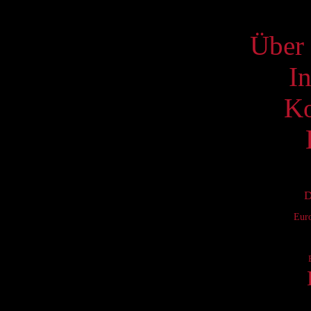
S
Über 
I
Ko
D
Eur