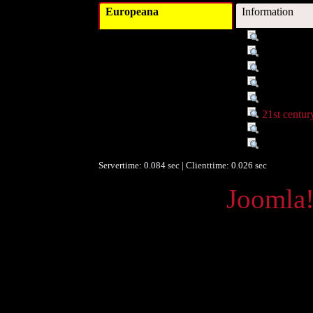
Europeana
Information
Titel :
Obstanbau 
Autor/Ersteller :
Stangl, Mar
Schlagwort :
Flora, Gärt
Verleger :
BLV Garte
Datum/veröffentlicht :
o. J.
Datum/veröffentlicht :
21st centu
Objekttyp :
Text
Umfang :
126 S.
Servertime: 0.084 sec | Clienttime:
0.026 sec
Powered by
Joomla