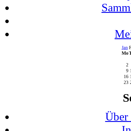
Samml
Mei
Jan
F
Mo
2
9
16
23
S
Über 
I