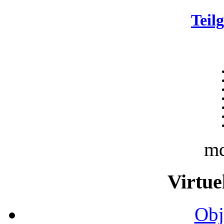
Teil
m
Virtue
Obj