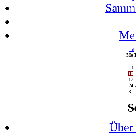
Samml
Mei
Jul
Mo
3
10
17
24
31
S
Über 