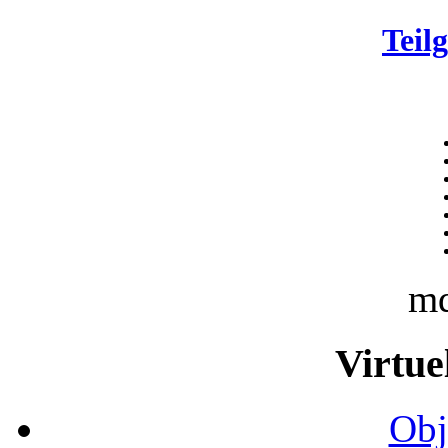
Teil
m
Virtue
Obj