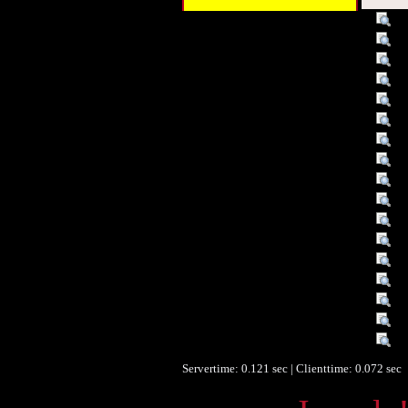
Titel :
Da
Titel :
Ka
Schlagwort :
St
Beschreibung :
Pu
Verleger :
W
Verleger :
Ko
Verleger :
Ös
Beitragender :
Ös
Datum :
1
Datum/veröffentlicht :
19
Objekttyp :
Te
Umfang :
o.
Identifikationsnummer :
L
Identifikationsnummer :
(6
Ist Teil von :
Ös
Ist Version von :
1.
Sprache :
de
Servertime: 0.121 sec | Clienttime:
0.072 sec