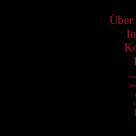
S
Über 
I
Ko
Eur
Met
D