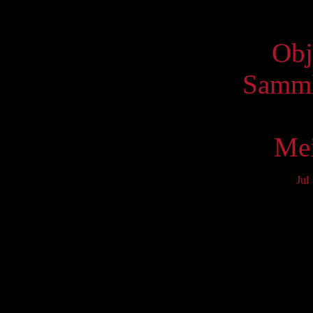
Virtue
Obj
Samml
Mei
Jul
Mo
3
10
17
24
31