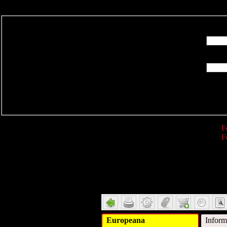
R
F
F
Detail
Europeana
Inform