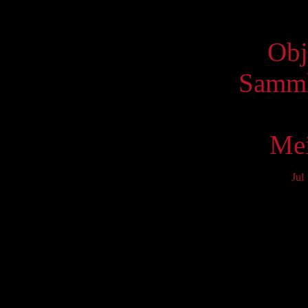
Virtue
Obj
Samml
Mei
Jul
Mo
3
10
17
24
31