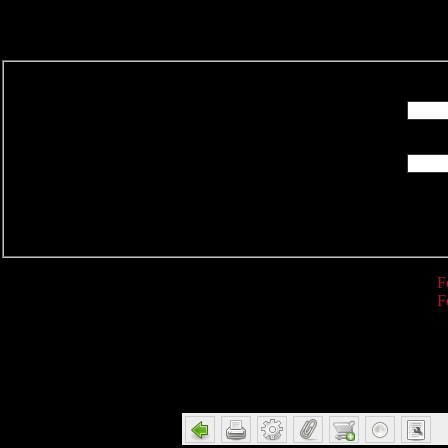
R
F
F
Detail