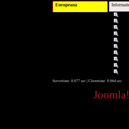
Europeana
Informati
Titel :
Them
Autor/Ersteller :
Somm
Schlagwort :
Polit
Beschreibung :
Aufsa
Objekttyp :
Text
Umfang :
1989
Identifikationsnummer :
LIB
Identifikationsnummer :
ÖJFP
Ist Teil von :
Öster
Sprache :
deut
Servertime: 0.077 sec | Clienttime:
0.064 sec
Powered by
Joomla