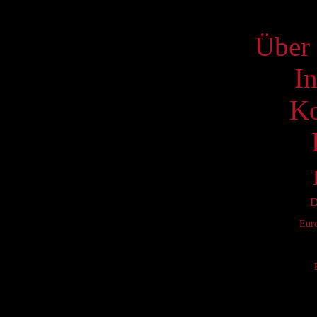
S
Über 
I
Ko
D
Eur