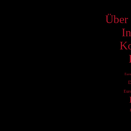
S
Über 
I
Ko
Eur
D
Eur