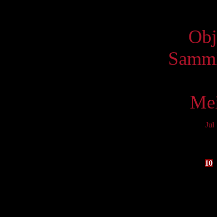
Virtue
Obj
Samml
Mei
Jul
Mo
3
10
17
24
31