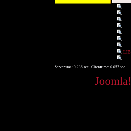
Titel :
Aust
Autor/Ersteller :
Lav
Beschreibung :
Auf
Objekttyp :
Tex
Umfang :
549
Identifikationsnummer :
LIB
Identifikationsnummer :
147
Ist Teil von :
LIB
Sprache :
engl
Servertime: 0.236 sec | Clienttime:
0.057 sec
Powered by
Joomla