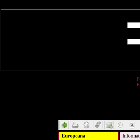
R
F
F
Detail
Europeana
Informat