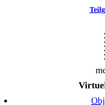
Teil
m
Virtue
Obj