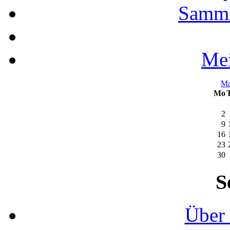
Samml
Mei
M
Mo
2
9
16
23
30
S
Über 