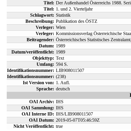
Titel:
Der Außenhandel Österreichs 1988. Ser
Titel:
1. und 2. Vierteljahr
Schlagwort:
Statistik
Beschreibung:
Publikation des ÖSTZ
Verleger:
Wien
Verleger:
Kommissionsverlag Österreichische Staa
Beitragender:
Österreichisches Statistisches Zentralamt
Datum:
1989
Datum/veröffentlicht:
1989
Objekttyp:
Text
Umfang:
594 S.
Identifikationsnummer:
LIB908011507
Identifikationsnummer:
(238)
Ist Version von:
1. Aufl.
Sprache:
deutsch
OAI Archiv:
IHS
OAI Sammlung:
IHS
OAI Interne ID:
IHS/LIB908011507
OAI Datum:
2019-05-07T05:46:59Z
Nicht Veröffentlicht:
true