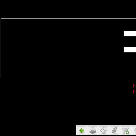
R
F
F
Detail