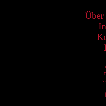
S
Über 
I
Ko
D
Eur