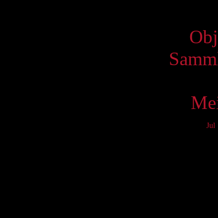
Virtue
Obj
Samml
Mei
Jul
Mo
3
10
17
24
31