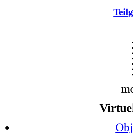
Teil
m
Virtue
Obj