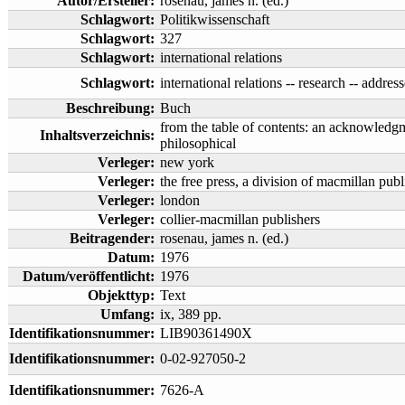
Autor/Ersteller:
rosenau, james n. (ed.)
Schlagwort:
Politikwissenschaft
Schlagwort:
327
Schlagwort:
international relations
Schlagwort:
international relations -- research -- address
Beschreibung:
Buch
from the table of contents: an acknowledgm
Inhaltsverzeichnis:
philosophical
Verleger:
new york
Verleger:
the free press, a division of macmillan pub
Verleger:
london
Verleger:
collier-macmillan publishers
Beitragender:
rosenau, james n. (ed.)
Datum:
1976
Datum/veröffentlicht:
1976
Objekttyp:
Text
Umfang:
ix, 389 pp.
Identifikationsnummer:
LIB90361490X
Identifikationsnummer:
0-02-927050-2
Identifikationsnummer:
7626-A