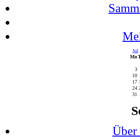
Samml
Mei
Jul
Mo
3
10
17
24
31
S
Über 