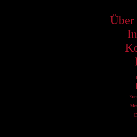
S
Über 
I
Ko
Eur
Met
D