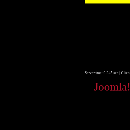
Autor/Erst
Autor/Erst
Beschre
Obje
Um
Identifikationsn
Identifikationsn
Ist Te
Sp
Servertime: 0.245 sec | Clie
Powered by
Joomla