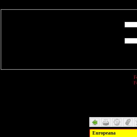
R
F
F
Detail
Europeana