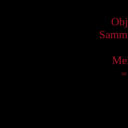
Virtue
Obj
Samml
Mei
Jul
Mo
3
10
17
24
31