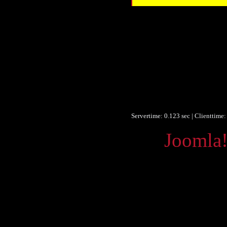
Tite
Autor/Ersteller
Beschreibung
Objekttyp
Umfang
Identifikationsnummer
Identifikationsnummer
Ist Teil vo
Sprache
Servertime: 0.123 sec | Clienttime
Powered by
Joomla