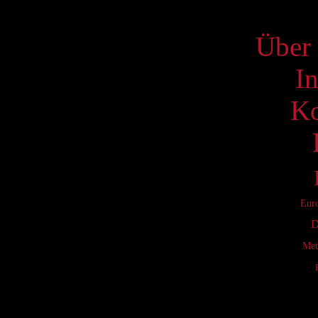
S
Über 
I
Ko
Eur
D
Met