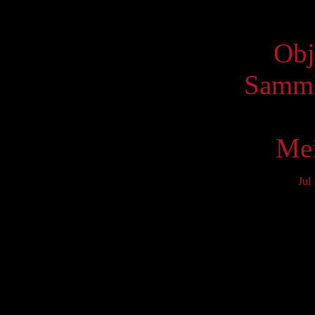
Virtue
Obj
Samml
Mei
Jul
Mo
3
10
17
24
31