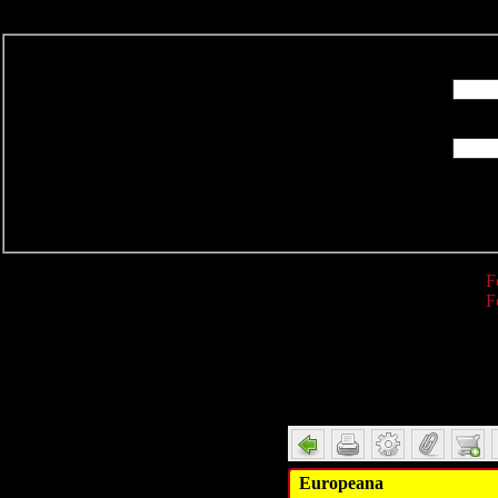
R
F
F
Detail
Europeana