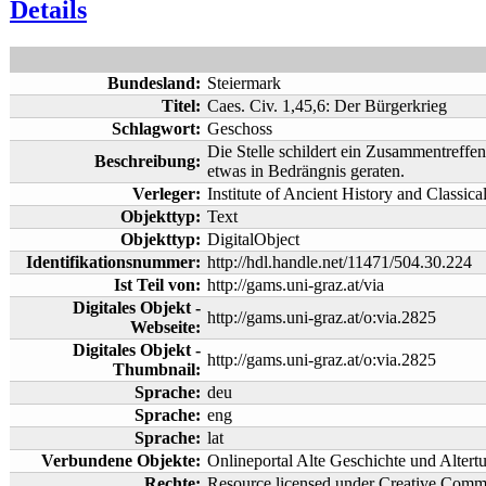
Details
Bundesland:
Steiermark
Titel:
Caes. Civ. 1,45,6: Der Bürgerkrieg
Schlagwort:
Geschoss
Die Stelle schildert ein Zusammentreffe
Beschreibung:
etwas in Bedrängnis geraten.
Verleger:
Institute of Ancient History and Classica
Objekttyp:
Text
Objekttyp:
DigitalObject
Identifikationsnummer:
http://hdl.handle.net/11471/504.30.224
Ist Teil von:
http://gams.uni-graz.at/via
Digitales Objekt -
http://gams.uni-graz.at/o:via.2825
Webseite:
Digitales Objekt -
http://gams.uni-graz.at/o:via.2825
Thumbnail:
Sprache:
deu
Sprache:
eng
Sprache:
lat
Verbundene Objekte:
Onlineportal Alte Geschichte und Altert
Rechte:
Resource licensed under Creative Co