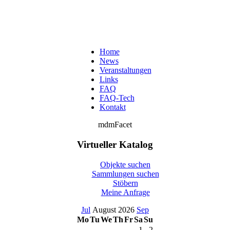
Home
News
Veranstaltungen
Links
FAQ
FAQ-Tech
Kontakt
mdmFacet
Virtueller Katalog
Objekte suchen
Sammlungen suchen
Stöbern
Meine Anfrage
Jul
August 2026
Sep
Mo
Tu
We
Th
Fr
Sa
Su
1
2