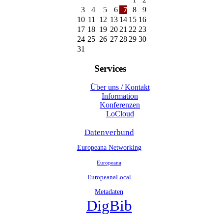
3
4
5
6
7
8
9
10
11
12
13
14
15
16
17
18
19
20
21
22
23
24
25
26
27
28
29
30
31
Services
Über uns / Kontakt
Information
Konferenzen
LoCloud
Datenverbund
Europeana Networking
Europeana
EuropeanaLocal
Metadaten
DigBib