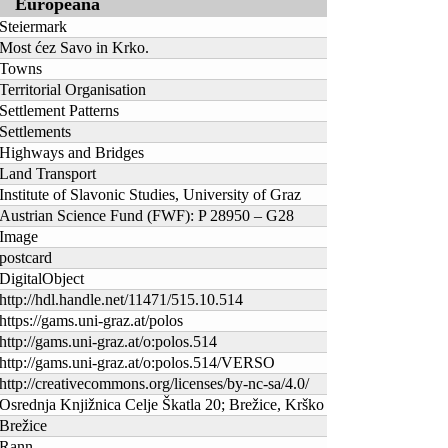
Europeana
Steiermark
Most ćez Savo in Krko.
Towns
Territorial Organisation
Settlement Patterns
Settlements
Highways and Bridges
Land Transport
Institute of Slavonic Studies, University of Graz
Austrian Science Fund (FWF): P 28950 – G28
Image
postcard
DigitalObject
http://hdl.handle.net/11471/515.10.514
https://gams.uni-graz.at/polos
http://gams.uni-graz.at/o:polos.514
http://gams.uni-graz.at/o:polos.514/VERSO
http://creativecommons.org/licenses/by-nc-sa/4.0/
Osrednja Knjižnica Celje Škatla 20; Brežice, Krško
Brežice
Rann