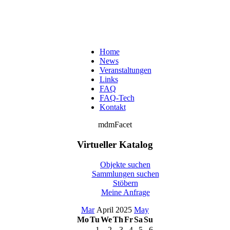
Home
News
Veranstaltungen
Links
FAQ
FAQ-Tech
Kontakt
mdmFacet
Virtueller Katalog
Objekte suchen
Sammlungen suchen
Stöbern
Meine Anfrage
Mar
April 2025
May
Mo
Tu
We
Th
Fr
Sa
Su
1
2
3
4
5
6