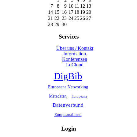
7
8
9
10
11
12
13
14
15
16
17
18
19
20
21
22
23
24
25
26
27
28
29
30
Services
Über uns / Kontakt
Information
Konferenzen
LoCloud
DigBib
Europeana Networking
Metadaten
Europeana
Datenverbund
EuropeanaLocal
Login