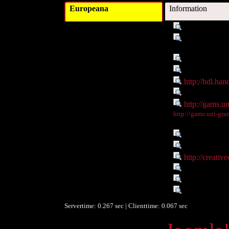
Europeana
Information
Titel :
Locri Opuntii
Verleger :
Institute of A
University of Gr
Objekttyp :
Image
Objekttyp :
DigitalObject
Identifikationsnummer :
http://hdl.ha
Ist Teil von :
http://gams.un
Digitales Objekt - Webseite :
http://gams.u
Digitales Objekt - Thumbnail
http://gams.uni-gr
:
Verbundene Objekte :
Onlineportal
Rechte :
Resource lic
Rechte :
http://creati
Räumlicher Bezug :
Griechen;Grie
Zeitlicher Bezug :
350 v.Chr. - 
Datenlieferant :
University of
Servertime: 0.267 sec | Clienttime:
0.067 sec