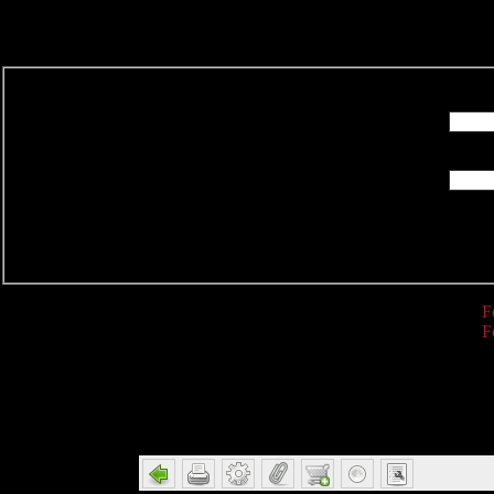
R
F
F
Detail