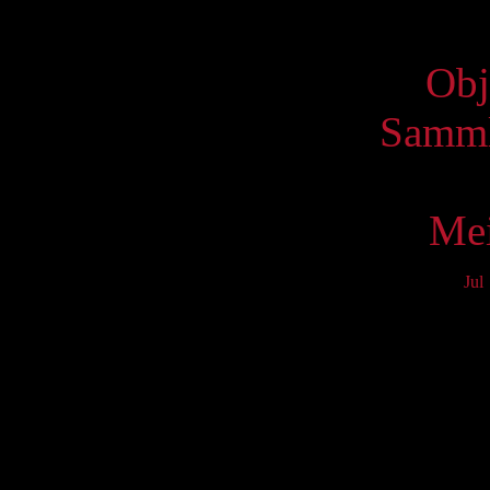
Virtue
Obj
Samml
Mei
Jul
Mo
3
10
17
24
31