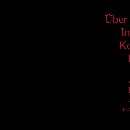
S
Über 
I
Ko
D
Eur