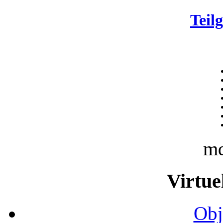
Teil
m
Virtue
Obj