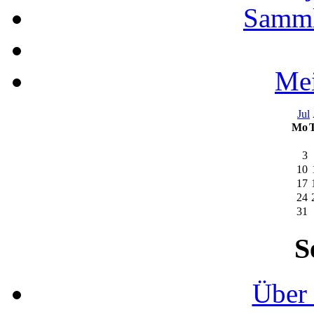
Samml
Mei
Jul
Mo
3
10
17
24
31
S
Über 