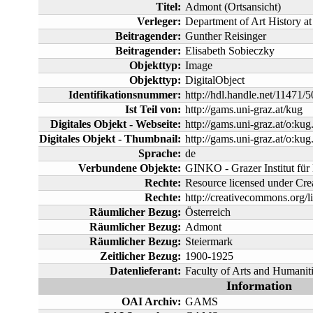
Titel:
Admont (Ortsansicht)
Verleger:
Department of Art History at
Beitragender:
Gunther Reisinger
Beitragender:
Elisabeth Sobieczky
Objekttyp:
Image
Objekttyp:
DigitalObject
Identifikationsnummer:
http://hdl.handle.net/11471/
Ist Teil von:
http://gams.uni-graz.at/kug
Digitales Objekt - Webseite:
http://gams.uni-graz.at/o:kug
Digitales Objekt - Thumbnail:
http://gams.uni-graz.at/o:
Sprache:
de
Verbundene Objekte:
GINKO - Grazer Institut für
Rechte:
Resource licensed under C
Rechte:
http://creativecommons.org/l
Räumlicher Bezug:
Österreich
Räumlicher Bezug:
Admont
Räumlicher Bezug:
Steiermark
Zeitlicher Bezug:
1900-1925
Datenlieferant:
Faculty of Arts and Humaniti
Information
OAI Archiv:
GAMS