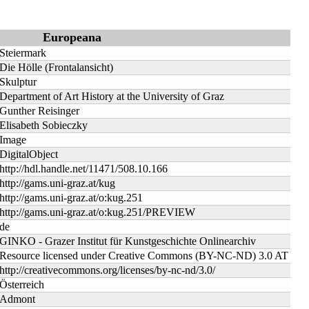
Europeana
Steiermark
Die Hölle (Frontalansicht)
Skulptur
Department of Art History at the University of Graz
Gunther Reisinger
Elisabeth Sobieczky
Image
DigitalObject
http://hdl.handle.net/11471/508.10.166
http://gams.uni-graz.at/kug
http://gams.uni-graz.at/o:kug.251
http://gams.uni-graz.at/o:kug.251/PREVIEW
de
GINKO - Grazer Institut für Kunstgeschichte Onlinearchiv
Resource licensed under Creative Commons (BY-NC-ND) 3.0 AT
http://creativecommons.org/licenses/by-nc-nd/3.0/
Österreich
Admont