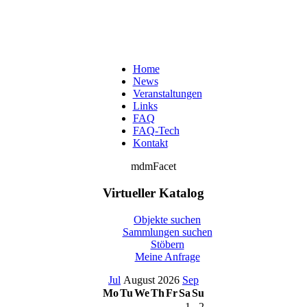
Home
News
Veranstaltungen
Links
FAQ
FAQ-Tech
Kontakt
mdmFacet
Virtueller Katalog
Objekte suchen
Sammlungen suchen
Stöbern
Meine Anfrage
Jul
August 2026
Sep
Mo
Tu
We
Th
Fr
Sa
Su
1
2