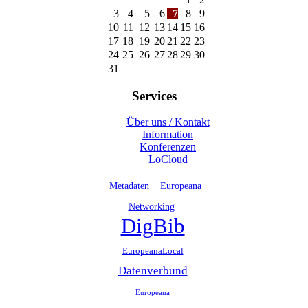
3
4
5
6
7
8
9
10
11
12
13
14
15
16
17
18
19
20
21
22
23
24
25
26
27
28
29
30
31
Services
Über uns / Kontakt
Information
Konferenzen
LoCloud
Metadaten
Europeana
Networking
DigBib
EuropeanaLocal
Datenverbund
Europeana