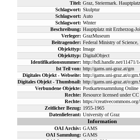
Titel:
Graz, Steiermark. Hauptplat
Schlagwort:
Skulptur
Schlagwort:
Auto
Schlagwort:
Winter
Beschreibung:
Hauptplatz mit Erzherzog-
Verleger:
GrazMuseum
Beitragender:
Federal Ministry of Science
Objekttyp:
Image
Objekttyp:
DigitalObject
Identifikationsnummer:
http://hdl.handle.net/11471/
Ist Teil von:
http://gams.uni-graz.at/gm
Digitales Objekt - Webseite:
http://gams.uni-graz.at/o:gm
Digitales Objekt - Thumbnail:
http://gams.uni-graz.at/o:
Verbundene Objekte:
Postkartensammlung Online
Rechte:
Resource licensed under 
Rechte:
https://creativecommons.org/
Zeitlicher Bezug:
1955-1965
Datenlieferant:
University of Graz
Information
OAI Archiv:
GAMS
OAI Sammlung:
GAMS