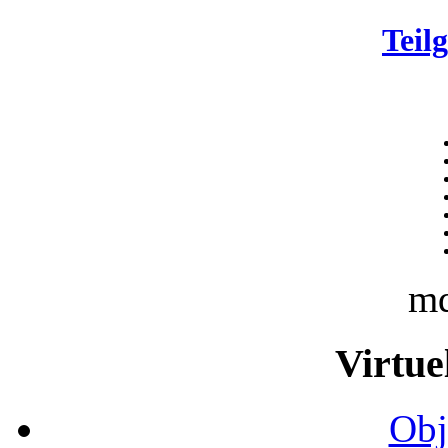
Teil
m
Virtue
Obj