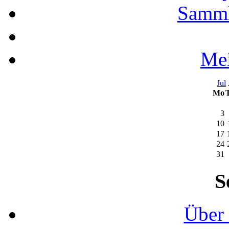
Samml
Mei
Jul
Mo
3
10
17
24
31
S
Über 