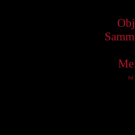
Virtue
Obj
Samml
Mei
Jul
Mo
3
10
17
24
31