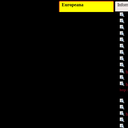
Europeana
Infor
Titel :
G
Schlagwort :
M
Schlagwort :
S
Schlagwort :
S
Beschreibung :
H
Verleger :
Beitragender :
F
Objekttyp :
I
Objekttyp :
D
Identifikationsnummer :
h
Ist Teil von :
h
Digitales Objekt - Webseite :
h
Digitales Objekt - Thumbnail
http
:
Verbundene Objekte :
P
Rechte :
R
Rechte :
h
Zeitlicher Bezug :
1
Datenlieferant :
U