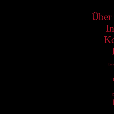
S
Über 
I
Ko
Eur
D