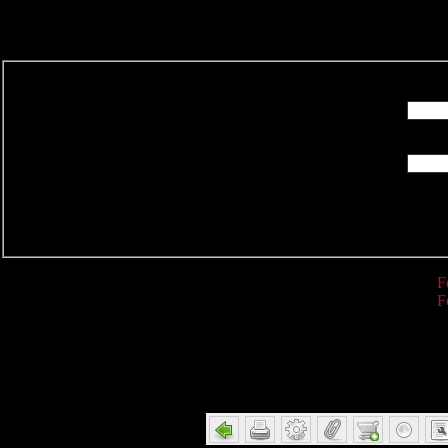
R
F
F
Detail