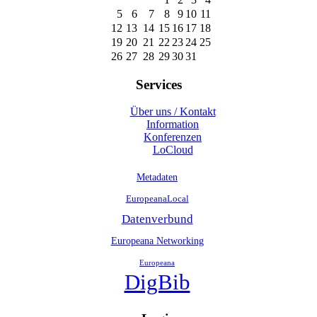
5
6
7
8
9
10
11
12
13
14
15
16
17
18
19
20
21
22
23
24
25
26
27
28
29
30
31
Services
Über uns / Kontakt
Information
Konferenzen
LoCloud
Metadaten
EuropeanaLocal
Datenverbund
Europeana Networking
Europeana
DigBib