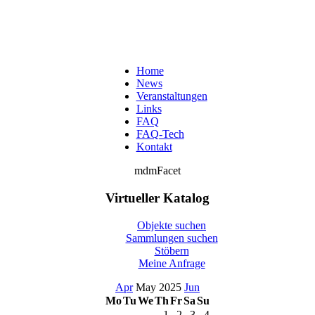
Home
News
Veranstaltungen
Links
FAQ
FAQ-Tech
Kontakt
mdmFacet
Virtueller Katalog
Objekte suchen
Sammlungen suchen
Stöbern
Meine Anfrage
Apr
May 2025
Jun
Mo
Tu
We
Th
Fr
Sa
Su
1
2
3
4