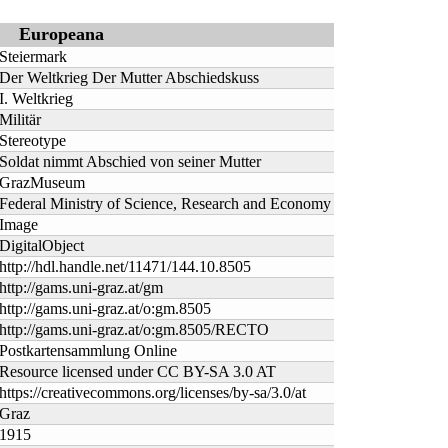
Europeana
Steiermark
Der Weltkrieg Der Mutter Abschiedskuss
I. Weltkrieg
Militär
Stereotype
Soldat nimmt Abschied von seiner Mutter
GrazMuseum
Federal Ministry of Science, Research and Economy
Image
DigitalObject
http://hdl.handle.net/11471/144.10.8505
http://gams.uni-graz.at/gm
http://gams.uni-graz.at/o:gm.8505
http://gams.uni-graz.at/o:gm.8505/RECTO
Postkartensammlung Online
Resource licensed under CC BY-SA 3.0 AT
https://creativecommons.org/licenses/by-sa/3.0/at
Graz
1915