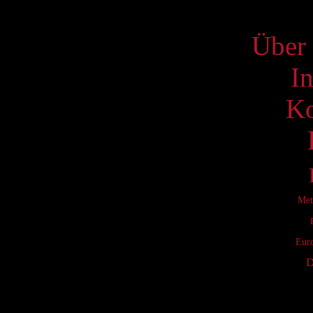
S
Über 
I
Ko
Met
Eur
D