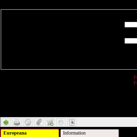
R
F
F
Detail
Europeana
Information