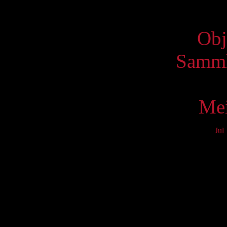
Virtue
Obj
Samml
Mei
Jul
Mo
3
10
17
24
31