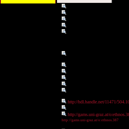
Titel :
Strab. 7,7,7 = 325,29: Geographi
Autor/Ersteller :
Strabon
Schlagwort :
Siedlungsgeschichte
Schlagwort :
Akarnanen
Beschreibung :
Nachdem Alkmaion und Diomedes 
ihm half, die Feinde des Oineus (Gr
Argos, welches er nach Amphilochos,
Ampilochische Argos.
Verleger :
Institute of Ancient History and Cl
University of Graz
Datum :
1. Jh.v.Chr.-1. Jh.n.Chr.
Datum :
2008
Objekttyp :
Text
Objekttyp :
DigitalObject
Zeitlicher/Räumlicher Bezug
Ambrakia
:
Identifikationsnummer :
http://hdl.handle.net/11471/504.1
Ist Teil von :
http://gams.uni-graz.at/ethnos
Digitales Objekt - Webseite :
http://gams.uni-graz.at/o:ethnos.3
Digitales Objekt - Thumbnail
http://gams.uni-graz.at/o:ethnos.387
: