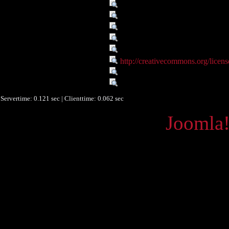
Sprache :
deu
Sprache :
eng
Sprache :
grc
Verbundene Objekte :
Onlineportal Alte Geschichte un
Rechte :
Resource licensed under Creat
Rechte :
http://creativecommons.org/licens
Quelle :
S. Radt, Strabons Geographika, B
Datenlieferant :
University of Graz
Servertime: 0.121 sec | Clienttime:
0.062 sec
Powered by
Joomla