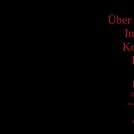
S
Über 
I
Ko
D
Eur