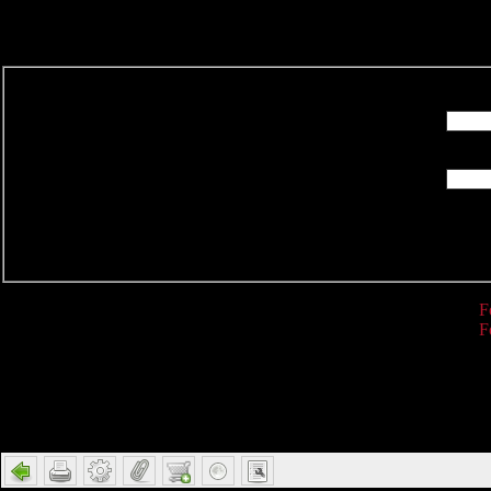
R
F
F
Detail