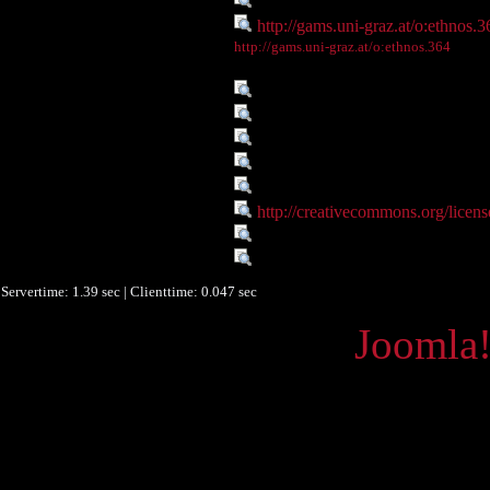
http://gams.uni-graz.at/ethnos
Digitales Objekt - Webseite :
http://gams.uni-graz.at/o:ethnos.3
Digitales Objekt - Thumbnail
http://gams.uni-graz.at/o:ethnos.364
:
Sprache :
deu
Sprache :
eng
Sprache :
grc
Verbundene Objekte :
Onlineportal Alte Geschichte un
Rechte :
Resource licensed under Creat
Rechte :
http://creativecommons.org/licens
Quelle :
S. Radt, Strabons Geographika, B
Datenlieferant :
University of Graz
Servertime: 1.39 sec | Clienttime:
0.047 sec
Powered by
Joomla