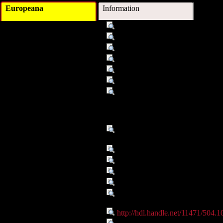
Europeana
Information
Titel :
Strab. 9,3,12 = 423,6: Geographi
Autor/Ersteller :
Strabon
Schlagwort :
Siedlungsgeschichte
Schlagwort :
Aitoler
Schlagwort :
Aioler
Schlagwort :
Epeier
Beschreibung :
Abermals bedient sich Strabon hie
Python besiegt. Strabon sieht darin 
welchem Ephoros ähnlich handelt. Es 
des Strabon aufgrund einer Eradieru
Verleger :
Institute of Ancient History and Cl
University of Graz
Datum :
1. Jh.v.Chr.-1. Jh.n.Chr.
Datum :
2008
Objekttyp :
Text
Objekttyp :
DigitalObject
Zeitlicher/Räumlicher Bezug
Delphi
:
Identifikationsnummer :
http://hdl.handle.net/11471/504.1
Ist Teil von :