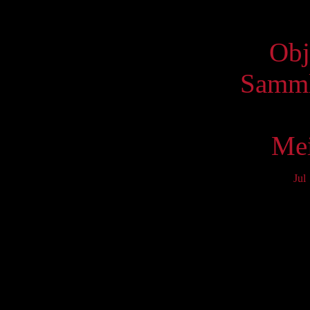
Virtue
Obj
Samml
Mei
Jul
Mo
3
10
17
24
31